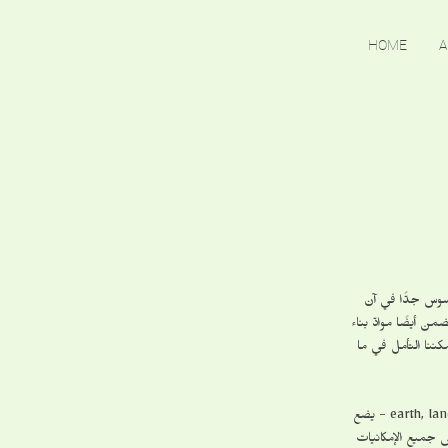
HOME
A
وس جدًّا في آن
 أيضًا موادّ بناء
ننا التأمل في ما
النقاش حول الأرض، البلد، المقاطعة، الحقل، التربة، اليابسة، الأساس، أو القاعدة - earth, land, territory, soil, ground - يضع
 جميع الإمكانيات