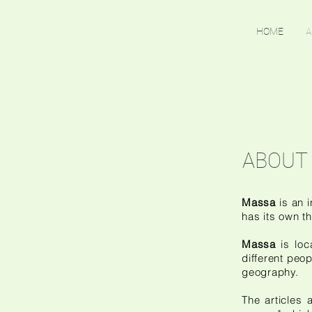
HOME
A
ABOUT
Massa
is an i
has its own t
Massa
is loc
different peo
geography.
The articles 