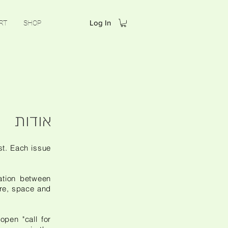
Log In
RT
SHOP
אודות
st. Each issue
ation between
ure, space and
pen "call for