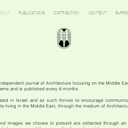
BOUT
PUBLICATIONS
DISTRIBUTION
CONTENT
SUPPO
ndependent journal of Architecture focusing on the Middle Ea
heme and is published every 6 months.
ated in Israel and as such thrives to encourage communic
ple living in the Middle East, through the medium of Architect
and images we choose to present are collected through an o