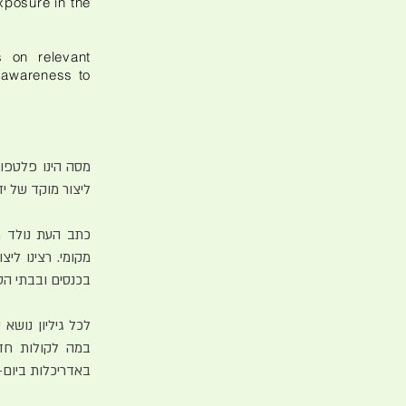
xposure in the
s on relevant
e awareness to
מסה הינו פלטפור
ליצור מוקד של יד
כתב העת נולד מ
מקומי. רצינו לי
בכנסים ובבתי הס
לכל גיליון נושא
במה לקולות חד
באדריכלות ביום-