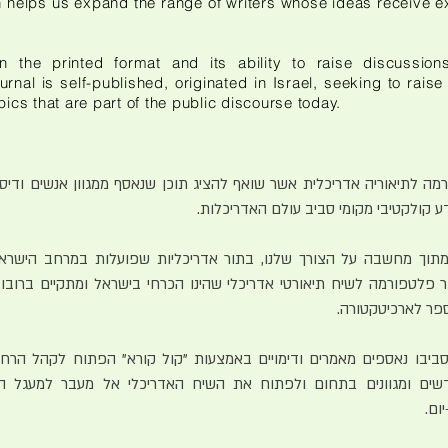
 helps us expand the range of writers whose ideas receive e
n the printed format and its ability to raise discussion
urnal is self-published, originated in Israel, seeking to rais
opics that are part of the public discourse today.
מה לתיאוריה אדריכלית אשר שואף להציג תוכן שנאסף ממגוון אנשים ודיס
ע קולקטיבי מקומי סביב עולם האדריכלות.
תוך מחשבה על הצורך שלנו, בתור אדריכליות שפועלות במרחב הישראלי,
צור פלטפורמה לשיח תיאורטי אדריכלי שהינו הכרחי בישראל ומתקיים ברוב
פר לארכיטקטורה.
 סביבו נאספים מאמרים ודימויים באמצעות "קול קורא" הפתוח לקהל הרח
שים ומגוונים בתחום ולפתוח את השיח האדריכלי אל מעבר למעגל ה
יום.